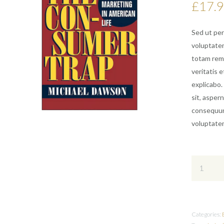
£
17.
Sed ut per
voluptate
totam rem 
veritatis 
explicabo
sit, aspern
consequunt
voluptate
M.Dawson
The
Categories:
Consumer