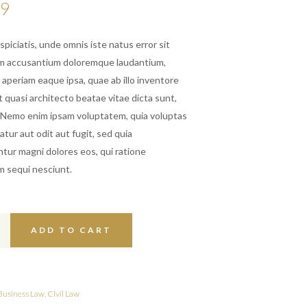
99
spiciatis, unde omnis iste natus error sit
m accusantium doloremque laudantium,
aperiam eaque ipsa, quae ab illo inventore
et quasi architecto beatae vitae dicta sunt,
. Nemo enim ipsam voluptatem, quia voluptas
atur aut odit aut fugit, sed quia
ur magni dolores eos, qui ratione
m sequi nesciunt.
.
ADD TO CART
Business Law
,
CIvil Law