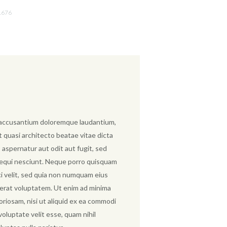
l
1676
em accusantium doloremque laudantium,
t quasi architecto beatae vitae dicta
 aspernatur aut odit aut fugit, sed
sequi nesciunt. Neque porro quisquam
sci velit, sed quia non numquam eius
erat voluptatem. Ut enim ad minima
oriosam, nisi ut aliquid ex ea commodi
oluptate velit esse, quam nihil