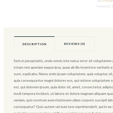
Tag:
crimina
Product ID:
Trap
quantity
REVIEWS (0)
DESCRIPTION
Sed ut perspiciatis, unde omnis iste natus error sit voluptat
totam rem aperiam eaque ipsa, quae ab illo inventore veritatis e
sunt, explicabo. Nemo enim ipsam voluptatem, quia voluptas sit,
quia consequuntur magni dolores eos, qui ratione voluptatem 
est, qui dolorem ipsum, quia dolor sit, amet, consectetur, adipi
modi tempora incidunt, ut labore et dolore magnam aliquam qua
veniam, quis nostrum exercitationem ullam corporis suscipit lab
consequatur? Quis autem vel eum iure reprehenderit, qui in ea v