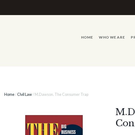
HOME
WHO WE ARE
P
Home
/
CIvil Law
/ M.Dawson. The Consumer Trap
M.D
Con