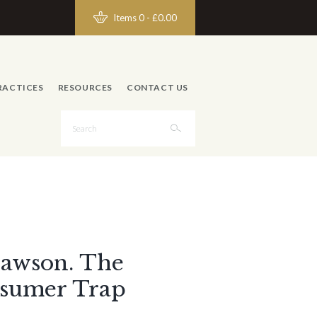
Items 0
-
£0.00
RACTICES
RESOURCES
CONTACT US
awson. The
sumer Trap